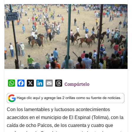
W
F
X
L
E
T
Compártelo
h
a
i
m
h
a
c
n
a
r
t
e
k
i
e
Con los lamentables y luctuosos acontecimientos
s
b
e
l
a
acaecidos en el municipio de El Espinal (Tolima), con la
A
o
d
d
p
o
I
s
caída de ocho Palcos, de los cuarenta y cuatro que