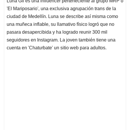
Luna Gil es una influencer perteneciente al grupo MRP o
s
b
e
l
a
'El Mariposario', una exclusiva agrupación trans de la
A
o
d
d
p
o
I
s
ciudad de Medellín. Luna se describe así misma como
p
k
n
una muñeca inflable, su llamativo físico logró que no
pasara desapercibida y ha logrado reunir 300 mil
seguidores en Instagram. La joven también tiene una
cuenta en 'Chaturbate' un sitio web para adultos.