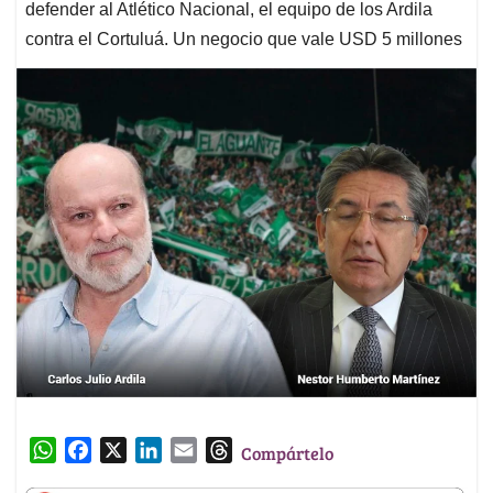
defender al Atlético Nacional, el equipo de los Ardila
contra el Cortuluá. Un negocio que vale USD 5 millones
W
F
X
L
E
T
Compártelo
h
a
i
m
h