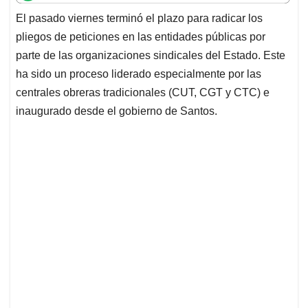
t
e
k
i
e
El pasado viernes terminó el plazo para radicar los
s
b
e
l
a
pliegos de peticiones en las entidades públicas por
A
o
d
d
p
o
I
s
parte de las organizaciones sindicales del Estado. Este
p
k
n
ha sido un proceso liderado especialmente por las
centrales obreras tradicionales (CUT, CGT y CTC) e
inaugurado desde el gobierno de Santos.