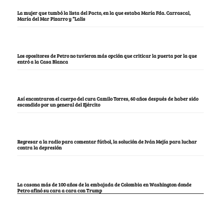
La mujer que tumbó la lista del Pacto, en la que estaba María Fda. Carrascal,
María del Mar Pizarro y “Lalis
Los opositores de Petro no tuvieron más opción que criticar la puerta por la que
entró a la Casa Blanca
Así encontraron el cuerpo del cura Camilo Torres, 60 años después de haber sido
escondido por un general del Ejército
Regresar a la radio para comentar fútbol, la solución de Iván Mejía para luchar
contra la depresión
La casona más de 100 años de la embajada de Colombia en Washington donde
Petro afinó su cara a cara con Trump