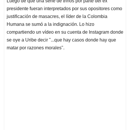
Luego de que una serie de trinos por parte del ex
s
b
e
l
a
presidente fueran interpretados por sus opositores como
A
o
d
d
p
o
I
s
justificación de masacres, el líder de la Colombia
p
k
n
Humana se sumó a la indignación. Lo hizo
compartiendo un vídeo en su cuenta de Instagram donde
se oye a Uribe decir "...que hay casos donde hay que
matar por razones morales".