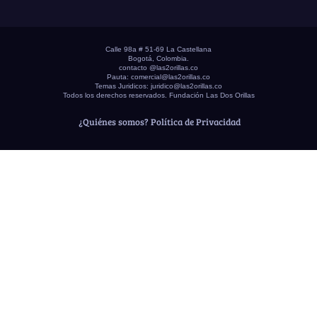
Calle 98a # 51-69 La Castellana
Bogotá, Colombia.
contacto @las2orillas.co
Pauta:
comercial@las2orillas.co
Temas Juridicos:
juridico@las2orillas.co
Todos los derechos reservados. Fundación Las Dos Orillas
¿Quiénes somos?
Política de Privacidad