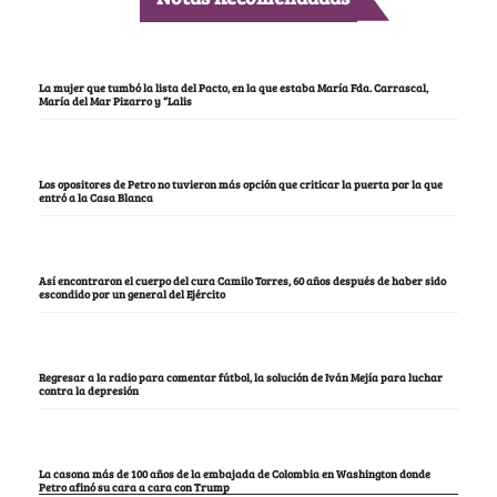
La mujer que tumbó la lista del Pacto, en la que estaba María Fda. Carrascal,
María del Mar Pizarro y “Lalis
Los opositores de Petro no tuvieron más opción que criticar la puerta por la que
entró a la Casa Blanca
Así encontraron el cuerpo del cura Camilo Torres, 60 años después de haber sido
escondido por un general del Ejército
Regresar a la radio para comentar fútbol, la solución de Iván Mejía para luchar
contra la depresión
La casona más de 100 años de la embajada de Colombia en Washington donde
Petro afinó su cara a cara con Trump