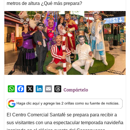
metros de altura ¿Qué más prepara?
W
F
X
L
E
T
Compártelo
h
a
i
m
h
a
c
n
a
r
t
e
k
i
e
El Centro Comercial Santafé se prepara para recibir a
s
b
e
l
a
sus visitantes con una espectacular temporada navideña
A
o
d
d