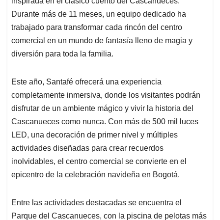
p
o
I
s
inspirada en el clásico cuento del Cascanueces.
p
k
n
Durante más de 11 meses, un equipo dedicado ha
trabajado para transformar cada rincón del centro
comercial en un mundo de fantasía lleno de magia y
diversión para toda la familia.
Este año, Santafé ofrecerá una experiencia
completamente inmersiva, donde los visitantes podrán
disfrutar de un ambiente mágico y vivir la historia del
Cascanueces como nunca. Con más de 500 mil luces
LED, una decoración de primer nivel y múltiples
actividades diseñadas para crear recuerdos
inolvidables, el centro comercial se convierte en el
epicentro de la celebración navideña en Bogotá.
Entre las actividades destacadas se encuentra el
Parque del Cascanueces, con la piscina de pelotas más