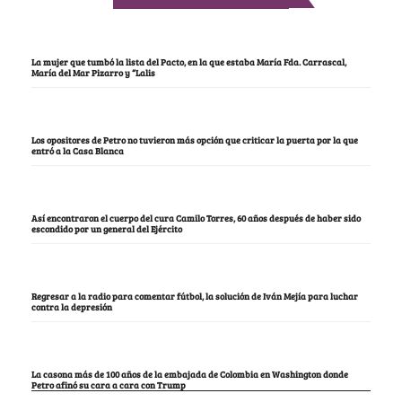
La mujer que tumbó la lista del Pacto, en la que estaba María Fda. Carrascal,
María del Mar Pizarro y “Lalis
Los opositores de Petro no tuvieron más opción que criticar la puerta por la que
entró a la Casa Blanca
Así encontraron el cuerpo del cura Camilo Torres, 60 años después de haber sido
escondido por un general del Ejército
Regresar a la radio para comentar fútbol, la solución de Iván Mejía para luchar
contra la depresión
La casona más de 100 años de la embajada de Colombia en Washington donde
Petro afinó su cara a cara con Trump