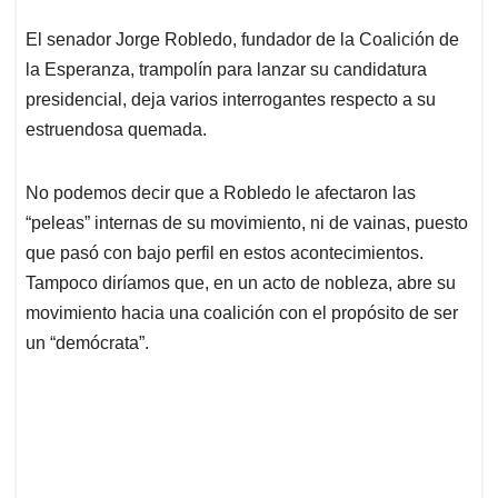
A
o
d
d
p
o
I
s
El senador Jorge Robledo, fundador de la Coalición de
p
k
n
la Esperanza, trampolín para lanzar su candidatura
presidencial, deja varios interrogantes respecto a su
estruendosa quemada.
No podemos decir que a Robledo le afectaron las
“peleas” internas de su movimiento, ni de vainas, puesto
que pasó con bajo perfil en estos acontecimientos.
Tampoco diríamos que, en un acto de nobleza, abre su
movimiento hacia una coalición con el propósito de ser
un “demócrata”.