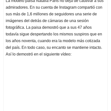
La modelo paisa Natalia París no deja de cautivar a sus
s
b
e
l
a
admiradores. En su cuenta de Instagram compartió con
A
o
d
d
p
o
I
s
sus más de 1,6 millones de seguidores una serie de
p
k
n
imágenes del detrás de cámaras de una sesión
fotográfica. La paisa demostró que a sus 47 años
todavía sigue despertando los mismos suspiros que en
los años noventa, cuando era la modelo más cotizada
del país. En todo caso, su encanto se mantiene intacto.
Así lo demostró en el siguiente vídeo: