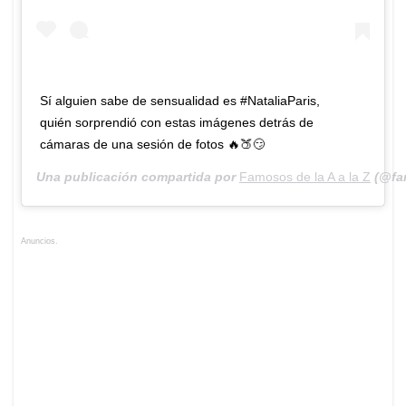
Sí alguien sabe de sensualidad es #NataliaParis,
quién sorprendió con estas imágenes detrás de
cámaras de una sesión de fotos 🔥🍑😏
Una publicación compartida por
Famosos de la A a la Z
(@fa
Anuncios.