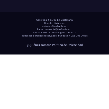
Calle 98a # 51-69 La Castellana
Bogotá, Colombia.
contacto @las2orillas.co
Pauta:
comercial@las2orillas.co
Temas Juridicos:
juridico@las2orillas.co
Todos los derechos reservados. Fundación Las Dos Orillas
¿Quiénes somos?
Política de Privacidad