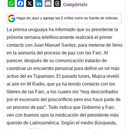
W
F
X
L
E
T
Compártelo
h
a
i
m
h
a
c
n
a
r
t
e
k
i
e
La prensa uruguaya ha informado que su presidente la
s
b
e
l
a
próxima semana telefónicamente realizará el primer
A
o
d
d
p
o
I
s
contacto con Juan Manuel Santos, para meterse de lleno
p
k
n
en la asesoría del proceso de paz con las Farc. Al
parecer, después de su comunicación tratarán de
coordinar un encuentro personal para definir un rol más
activo del ex Tupamaro. El pasado lunes, Mujica reveló
al aire en W Radio, que ya ha tenido contacto con los
líderes de las Farc, a los cuales vio “muy desconfiados
por el escenario del posconflicto pero eso hace parte de
un proceso de paz”. Todo indica que Gobierno y Farc
ven con buenos ojos la medicación del presidente más
querido de Latinoamérica. Según el medio
Búsqueda
,