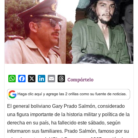
W
F
X
L
E
T
Compártelo
h
a
i
m
h
a
c
n
a
r
t
e
k
i
e
El general boliviano Gary Prado Salmón, considerado
s
b
e
l
a
una figura importante de la historia militar y política de la
A
o
d
d
p
o
I
s
derecha en su país, ha fallecido este sábado, según
p
k
n
informaron sus familiares. Prado Salmón, famoso por su