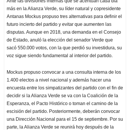
Ante las divisiones internas que se acentúan cada día
s
b
e
l
a
más en la Alianza Verde, su líder natural y copresidente
A
o
d
d
p
o
I
s
Antanas Mockus propuso tres alternativas para definir el
p
k
n
futuro incierto del partido y evitar que aumenten las
disputas. Aunque en 2018, una demanda en el Consejo
de Estado, anuló la elección del senador Verde que
sacó 550.000 votos, con la que perdió su investidura, su
voz sigue siendo fundamental al interior del partido.
Mockus propuso convocar a una consulta interna de los
1.400 electos a nivel nacional y además hacer una
encuesta entre los simpatizantes del partido con el fin de
decidir si la Alianza Verde se va con la Coalición de la
Esperanza, el Pacto Histórico o toman el camino de la
escisión del partido. Posteriormente, deberán convocar
una Dirección Nacional para el 15 de septiembre. Por su
parte, la Alianza Verde se reunirá hoy después de la