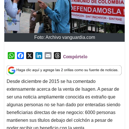
Foto: Archivo vanguardia.com
W
F
X
L
E
T
Compártelo
h
a
i
m
h
a
c
n
a
r
t
e
k
i
e
Desde diciembre de 2015 se ha comentado
s
b
e
l
a
extensamente acerca de la venta de Isagen. A pesar de
A
o
d
d
p
o
I
s
ser una noticia ampliamente conocida es extraño que
p
k
n
algunas personas no se han dado por enteradas siendo
beneficiarias directas de ese negocio: 6000 personas
mantienen sus títulos debajo del colchón a pesar de
poder recibir un beneficio con la venta.