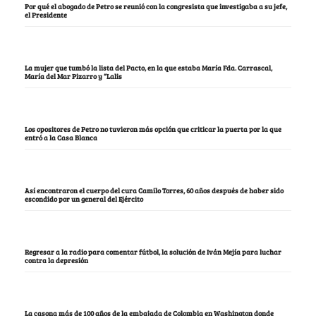
Por qué el abogado de Petro se reunió con la congresista que investigaba a su jefe,
el Presidente
La mujer que tumbó la lista del Pacto, en la que estaba María Fda. Carrascal,
María del Mar Pizarro y “Lalis
Los opositores de Petro no tuvieron más opción que criticar la puerta por la que
entró a la Casa Blanca
Así encontraron el cuerpo del cura Camilo Torres, 60 años después de haber sido
escondido por un general del Ejército
Regresar a la radio para comentar fútbol, la solución de Iván Mejía para luchar
contra la depresión
La casona más de 100 años de la embajada de Colombia en Washington donde