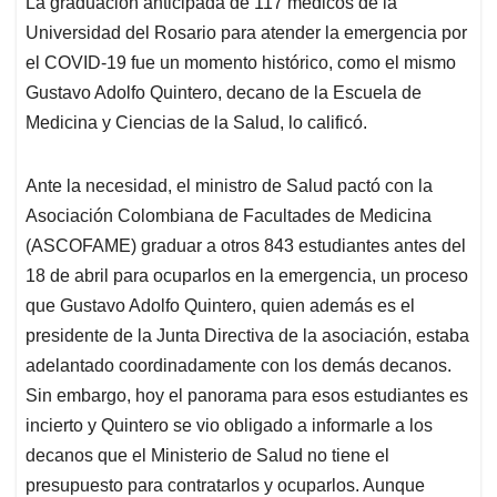
La graduación anticipada de 117 médicos de la
s
b
e
l
a
Universidad del Rosario para atender la emergencia por
A
o
d
d
p
o
I
s
el COVID-19 fue un momento histórico, como el mismo
p
k
n
Gustavo Adolfo Quintero, decano de la Escuela de
Medicina y Ciencias de la Salud, lo calificó.
Ante la necesidad, el ministro de Salud pactó con la
Asociación Colombiana de Facultades de Medicina
(ASCOFAME) graduar a otros 843 estudiantes antes del
18 de abril para ocuparlos en la emergencia, un proceso
que Gustavo Adolfo Quintero, quien además es el
presidente de la Junta Directiva de la asociación, estaba
adelantado coordinadamente con los demás decanos.
Sin embargo, hoy el panorama para esos estudiantes es
incierto y Quintero se vio obligado a informarle a los
decanos que el Ministerio de Salud no tiene el
presupuesto para contratarlos y ocuparlos. Aunque