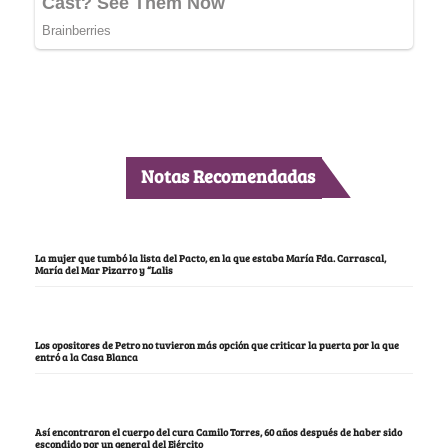
Notas Recomendadas
La mujer que tumbó la lista del Pacto, en la que estaba María Fda. Carrascal,
María del Mar Pizarro y “Lalis
Los opositores de Petro no tuvieron más opción que criticar la puerta por la que
entró a la Casa Blanca
Así encontraron el cuerpo del cura Camilo Torres, 60 años después de haber sido
escondido por un general del Ejército