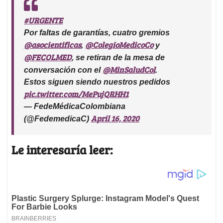
#URGENTE
Por faltas de garantías, cuatro gremios
@asocientificas
@ColegioMedicoCo
,
y
@FECOLMED
, se retiran de la mesa de
@MinSaludCol
conversación con el
.
Estos siguen siendo nuestros pedidos
pic.twitter.com/MePujQRHH1
— FedeMédicaColombiana
April 16, 2020
(@FedemedicaC)
Le interesaría leer: