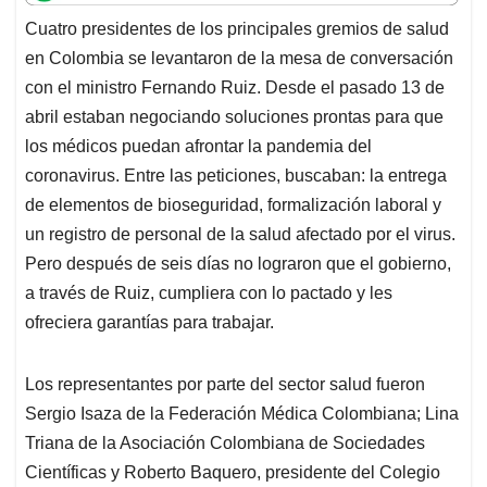
t
e
k
i
e
Cuatro presidentes de los principales gremios de salud
s
b
e
l
a
en Colombia se levantaron de la mesa de conversación
A
o
d
d
p
o
I
s
con el ministro Fernando Ruiz. Desde el pasado 13 de
p
k
n
abril estaban negociando soluciones prontas para que
los médicos puedan afrontar la pandemia del
coronavirus. Entre las peticiones, buscaban: la entrega
de elementos de bioseguridad, formalización laboral y
un registro de personal de la salud afectado por el virus.
Pero después de seis días no lograron que el gobierno,
a través de Ruiz, cumpliera con lo pactado y les
ofreciera garantías para trabajar.
Los representantes por parte del sector salud fueron
Sergio Isaza de la Federación Médica Colombiana; Lina
Triana de la Asociación Colombiana de Sociedades
Científicas y Roberto Baquero, presidente del Colegio