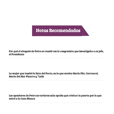
Notas Recomendadas
Por qué el abogado de Petro se reunió con la congresista que investigaba a su jefe,
el Presidente
La mujer que tumbó la lista del Pacto, en la que estaba María Fda. Carrascal,
María del Mar Pizarro y “Lalis
Los opositores de Petro no tuvieron más opción que criticar la puerta por la que
entró a la Casa Blanca