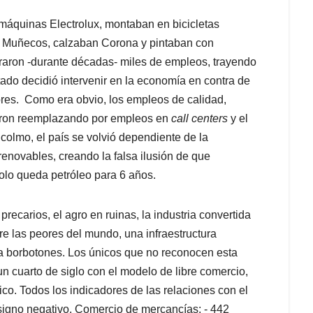
áquinas Electrolux, montaban en bicicletas
de Muñecos, calzaban Corona y pintaban con
aron -durante décadas- miles de empleos, trayendo
tado decidió intervenir en la economía en contra de
dores. Como era obvio, los empleos de calidad,
ueron reemplazando por empleos en
call centers
y el
olmo, el país se volvió dependiente de la
renovables, creando la falsa ilusión de que
olo queda petróleo para 6 años.
recarios, el agro en ruinas, la industria convertida
re las peores del mundo, una infraestructura
o a borbotones. Los únicos que no reconocen esta
n cuarto de siglo con el modelo de libre comercio,
ico. Todos los indicadores de las relaciones con el
signo negativo. Comercio de mercancías: - 442