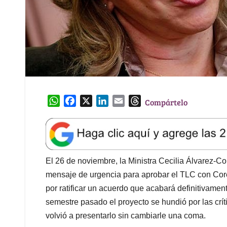
W
F
X
L
E
T
Compártelo
h
a
i
m
h
a
c
n
a
r
t
e
k
i
e
s
b
e
l
a
A
o
d
d
El 26 de noviembre, la Ministra Cecilia Álvarez-Co
p
o
I
s
mensaje de urgencia para aprobar el TLC con Core
p
k
n
por ratificar un acuerdo que acabará definitivamen
semestre pasado el proyecto se hundió por las crít
volvió a presentarlo sin cambiarle una coma.