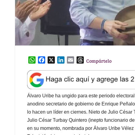
W
F
X
L
E
T
Compártelo
h
a
i
m
h
a
c
n
a
r
t
e
k
i
e
s
b
e
l
a
A
o
d
d
Álvaro Uribe ha ungido para este periodo electora
p
o
I
s
anodino secretario de gobierno de Enrique Peñalos
p
k
n
lo hacen un líder en ciernes. Nieto de Julio César 
Julio César Turbay Quintero (inepto funcionario d
en su momento, nombrada por Álvaro Uribe Vélez 