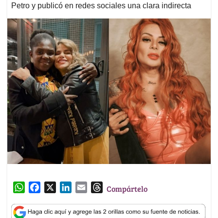
Petro y publicó en redes sociales una clara indirecta
W
F
X
L
E
T
Compártelo
h
a
i
m
h
a
c
n
a
r