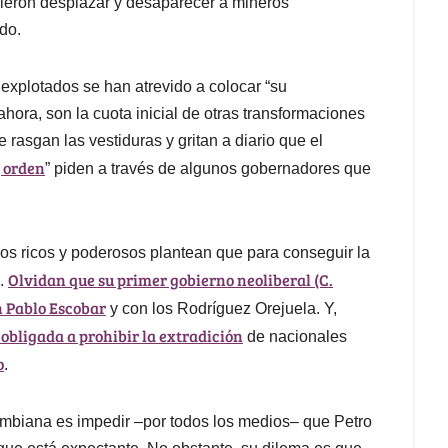
sieron desplazar y desaparecer a mineros
do.
explotados se han atrevido a colocar “su
hora, son la cuota inicial de otras transformaciones
 rasgan las vestiduras y gritan a diario que el
y orden
” piden a través de algunos gobernadores que
sos ricos y poderosos plantean que para conseguir la
Olvidan que su primer gobierno neoliberal (C.
s.
on Pablo Escobar
y con los Rodríguez Orejuela. Y,
 obligada a prohibir la extradición
de nacionales
o
.
olombiana es impedir –por todos los medios– que Petro