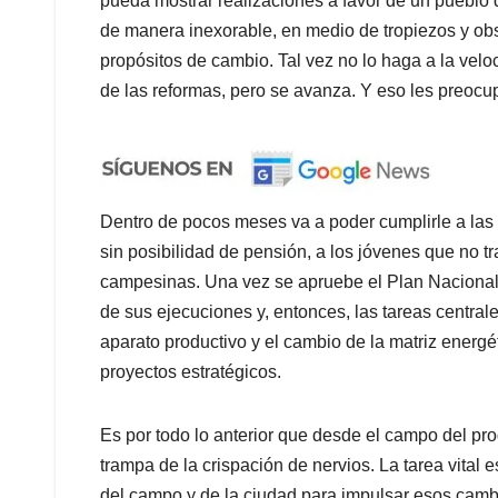
pueda mostrar realizaciones a favor de un pueblo 
de manera inexorable, en medio de tropiezos y obs
propósitos de cambio. Tal vez no lo haga a la veloc
de las reformas, pero se avanza. Y eso les preocu
Dentro de pocos meses va a poder cumplirle a las 
sin posibilidad de pensión, a los jóvenes que no tr
campesinas. Una vez se apruebe el Plan Nacional d
de sus ejecuciones y, entonces, las tareas centrales
aparato productivo y el cambio de la matriz energé
proyectos estratégicos.
Es por todo lo anterior que desde el campo del pr
trampa de la crispación de nervios. La tarea vital
del campo y de la ciudad para impulsar esos cambi