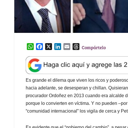
W
F
X
L
E
T
Compártelo
h
a
i
m
h
a
c
n
a
r
t
e
k
i
e
s
b
e
l
a
A
o
d
d
Es grande el dilema que viven los ricos y poder
p
o
I
s
hacia adelante, se desesperan y chillan. Quisieran 
p
k
n
procurador Ordoñez en 2013 cuando era alcalde d
porque lo convierten en víctima. Y no pueden –por 
“comunidad internacional” los vigila de cerca y Pet
Es evidente que el “gobierno del cambio”, a pesar 