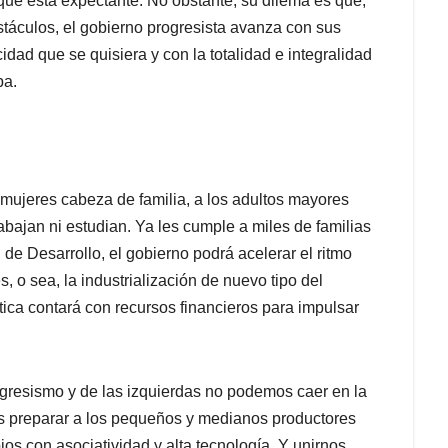
que está expectante. No obstante, su dilema es que,
táculos, el gobierno progresista avanza con sus
idad que se quisiera y con la totalidad e integralidad
pa.
mujeres cabeza de familia, a los adultos mayores
abajan ni estudian. Ya les cumple a miles de familias
e Desarrollo, el gobierno podrá acelerar el ritmo
, o sea, la industrialización de nuevo tipo del
tica contará con recursos financieros para impulsar
ogresismo y de las izquierdas no podemos caer en la
 es preparar a los pequeños y medianos productores
os con asociatividad y alta tecnología. Y unirnos