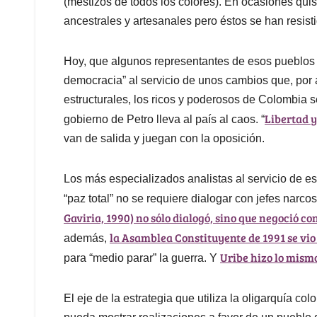
(mestizos de todos los colores). En ocasiones qui
ancestrales y artesanales pero éstos se han resisti
Hoy, que algunos representantes de esos pueblos 
democracia” al servicio de unos cambios que, por a
estructurales, los ricos y poderosos de Colombia se
Libertad 
gobierno de Petro lleva al país al caos. “
van de salida y juegan con la oposición.
Los más especializados analistas al servicio de e
“paz total” no se requiere dialogar con jefes narco
Gaviria, 1990) no sólo dialogó, sino que negoció c
la Asamblea Constituyente de 1991 se vio
además,
Uribe hizo lo mism
para “medio parar” la guerra. Y
El eje de la estrategia que utiliza la oligarquía c