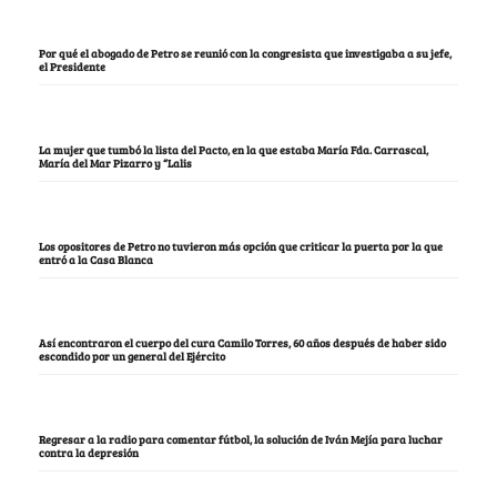
Por qué el abogado de Petro se reunió con la congresista que investigaba a su jefe,
el Presidente
La mujer que tumbó la lista del Pacto, en la que estaba María Fda. Carrascal,
María del Mar Pizarro y “Lalis
Los opositores de Petro no tuvieron más opción que criticar la puerta por la que
entró a la Casa Blanca
Así encontraron el cuerpo del cura Camilo Torres, 60 años después de haber sido
escondido por un general del Ejército
Regresar a la radio para comentar fútbol, la solución de Iván Mejía para luchar
contra la depresión