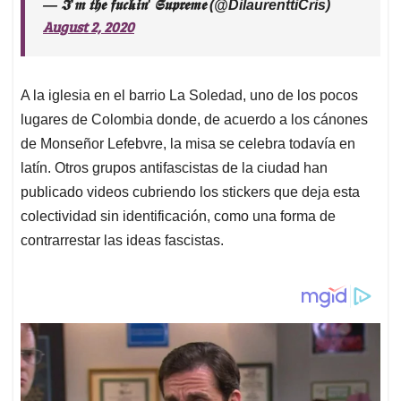
— 𝕴'𝖒 𝖙𝖍𝖊 𝖋𝖚𝖈𝖐𝖎𝖓' 𝕾𝖚𝖕𝖗𝖊𝖒𝖊 (@DilaurenttiCris)
August 2, 2020
A la iglesia en el barrio La Soledad, uno de los pocos
lugares de Colombia donde, de acuerdo a los cánones
de Monseñor Lefebvre, la misa se celebra todavía en
latín. Otros grupos antifascistas de la ciudad han
publicado videos cubriendo los stickers que deja esta
colectividad sin identificación, como una forma de
contrarrestar las ideas fascistas.