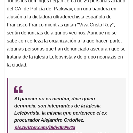
Todos los domingos llegan cerca de 20 personas al lado
s
b
e
l
a
del CAI de Policía del Parkway, con una bandera en
A
o
d
d
p
o
I
s
alusión a la dictadura ultraderechista española de
p
k
n
Francisco Franco mientras gritan "Viva Cristo Rey",
según denuncias de algunos vecinos. Aunque no se
sabe con certeza la organización a la que hacen parte,
algunas personas que han denunciado aseguran que se
trataría de la iglesia Lefebvrista y de grupo neonazis en
la ciudad.
Al parecer no es mentira, dice quien
denuncia, son integrantes de la iglesia
Lefebvrista, la misma que pertenece el ex
procurador Alejandro Ordoñez.
pic.twitter.com/jSdwErPw1z