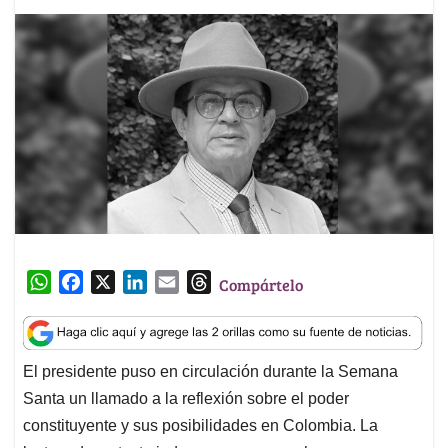
W
F
X
L
E
T
Compártelo
h
a
i
m
h
a
c
n
a
r
t
e
k
i
e
El presidente puso en circulación durante la Semana
s
b
e
l
a
Santa un llamado a la reflexión sobre el poder
A
o
d
d
p
o
I
s
constituyente y sus posibilidades en Colombia. La