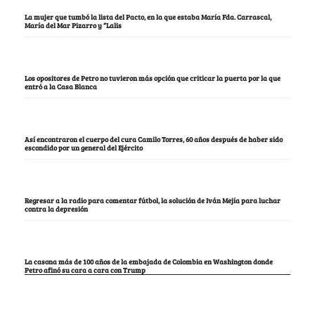
La mujer que tumbó la lista del Pacto, en la que estaba María Fda. Carrascal,
María del Mar Pizarro y “Lalis
Los opositores de Petro no tuvieron más opción que criticar la puerta por la que
entró a la Casa Blanca
Así encontraron el cuerpo del cura Camilo Torres, 60 años después de haber sido
escondido por un general del Ejército
Regresar a la radio para comentar fútbol, la solución de Iván Mejía para luchar
contra la depresión
La casona más de 100 años de la embajada de Colombia en Washington donde
Petro afinó su cara a cara con Trump