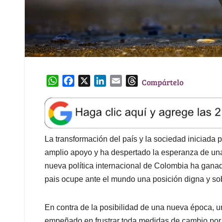
W
F
X
L
E
T
Compártelo
h
a
i
m
h
a
c
n
a
r
t
e
k
i
e
s
b
e
l
a
A
o
d
d
La transformación del país y la sociedad iniciada
p
o
I
s
amplio apoyo y ha despertado la esperanza de una 
p
k
n
nueva política internacional de Colombia ha gan
pais ocupe ante el mundo una posición digna y so
En contra de la posibilidad de una nueva época, un
empeñado en frustrar toda medidas de cambio p