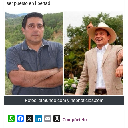
ser puesto en libertad
Fotos: elmundo.com y hsbnoticias.com
W
F
X
L
E
T
Compártelo
h
a
i
m
h