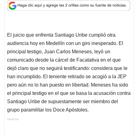
a
c
n
a
r
t
e
k
i
e
s
b
e
l
a
A
o
d
d
p
o
I
s
El juicio que enfrenta Santiago Uribe cumplió otra
p
k
n
audiencia hoy en Medellín con un giro inesperado. El
principal testigo, Juan Carlos Meneses, leyó un
comunicado desde la cárcel de Facatativa en el que
dejó claro que no seguirá testificando: considera que le
han incumplido. El teniente retirado se acogió a la JEP
pero aún no lo han puesto en libertad. Meneses ha sido
el principal testigo en el que se basa la acusación contra
Santiago Uribe de supuestamente ser miembro del
grupo paramilitar los Doce Apóstoles.
Anuncios.