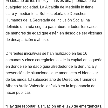
El cuidado de los niños y niñas es una prioridad para
s
b
e
l
a
cualquier sociedad. La Alcaldía de Medellín lo tiene
A
o
d
d
p
o
I
s
claro y, mediante la Subsecretaría de Derechos
p
k
n
Humanos de la Secretaría de Inclusión Social, ha
definido una ruta segura para abordar todos los casos
de menores de edad que estén en riesgo de ser víctimas
de desaparición o abuso.
Diferentes iniciativas se han realizado en las 16
comunas y cinco corregimientos de la capital antioqueña
en donde se ha dado guía alrededor de la denuncia y
prevención de situaciones que amenacen el bienestar
de los niños. El subsecretario de Derechos Humanos,
Alberto Arcila Valencia, enfatizó en la importancia de
hacer públicas
“Hay que reportar la situación en el 123 de emergencias.