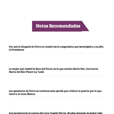
Notas Recomendadas
Por qué el abogado de Petro se reunió con la congresista que investigaba a su jefe,
el Presidente
La mujer que tumbó la lista del Pacto, en la que estaba María Fda. Carrascal,
María del Mar Pizarro y “Lalis
Los opositores de Petro no tuvieron más opción que criticar la puerta por la que
entró a la Casa Blanca
Así encontraron el cuerpo del cura Camilo Torres, 60 años después de haber sido