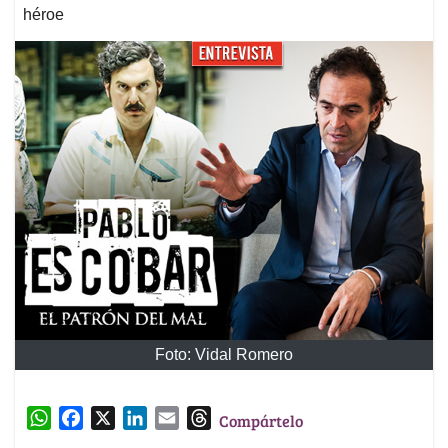
héroe
Foto: Vidal Romero
W
F
X
L
E
T
Compártelo
h
a
i
m
h