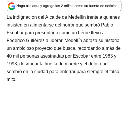
a
c
n
a
r
t
e
k
i
e
La indignación del Alcalde de Medellín frente a quienes
s
b
e
l
a
insisten en alimentarse del horror que sembró Pablo
A
o
d
d
p
o
I
s
Escobar para presentarlo como un héroe llevó a
p
k
n
Federico Gutiérrez a liderar 'Medellín abraza su historia',
un ambicioso proyecto que busca, recordando a más de
40 mil personas asesinadas por Escobar entre 1983 y
1993, desnudar la huella de muerte y el dolor que
sembró en la ciudad para enterrar para siempre el falso
mito.