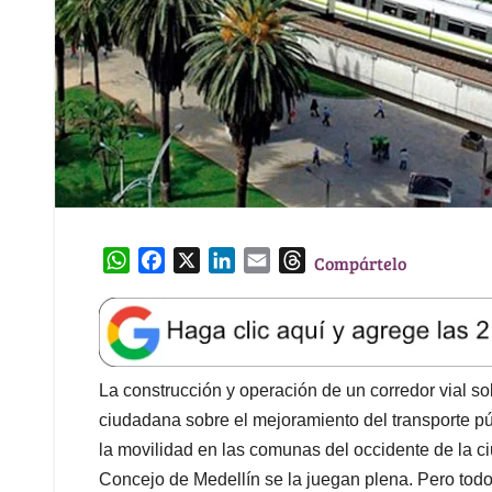
W
F
X
L
E
T
Compártelo
h
a
i
m
h
a
c
n
a
r
t
e
k
i
e
s
b
e
l
a
A
o
d
d
La construcción y operación de un corredor vial so
p
o
I
s
ciudadana sobre el mejoramiento del transporte púb
p
k
n
la movilidad en las comunas del occidente de la ci
Concejo de Medellín se la juegan plena. Pero todo