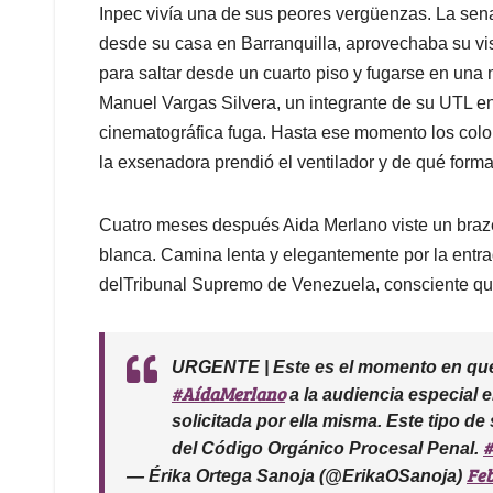
p
o
I
s
Inpec vivía una de sus peores vergüenzas. La se
p
k
n
desde su casa en Barranquilla, aprovechaba su vis
para saltar desde un cuarto piso y fugarse en una 
Manuel Vargas Silvera, un integrante de su UTL en
cinematográfica fuga. Hasta ese momento los colo
la exsenadora prendió el ventilador y de qué form
Cuatro meses después Aida Merlano viste un brazer
blanca. Camina lenta y elegantemente por la entra
delTribunal Supremo de Venezuela, consciente qu
URGENTE | Este es el momento en que
#AídaMerlano
a la audiencia especial e
solicitada por ella misma. Este tipo de
#
del Código Orgánico Procesal Penal.
Feb
— Érika Ortega Sanoja (@ErikaOSanoja)