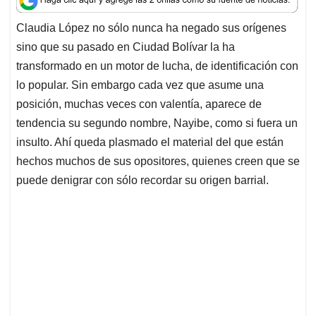
t
e
k
i
e
Claudia López no sólo nunca ha negado sus orígenes
s
b
e
l
a
sino que su pasado en Ciudad Bolívar la ha
A
o
d
d
p
o
I
s
transformado en un motor de lucha, de identificación con
p
k
n
lo popular. Sin embargo cada vez que asume una
posición, muchas veces con valentía, aparece de
tendencia su segundo nombre, Nayibe, como si fuera un
insulto. Ahí queda plasmado el material del que están
hechos muchos de sus opositores, quienes creen que se
puede denigrar con sólo recordar su origen barrial.