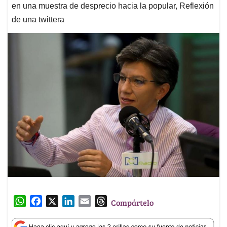
en una muestra de desprecio hacia la popular, Reflexión
de una twittera
W
F
X
L
E
T
Compártelo
h
a
i
m
h
a
c
n
a
r