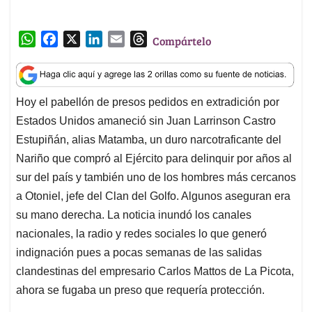
t
e
k
i
e
Hoy el pabellón de presos pedidos en extradición por
s
b
e
l
a
Estados Unidos amaneció sin Juan Larrinson Castro
A
o
d
d
p
o
I
s
Estupiñán, alias Matamba, un duro narcotraficante del
p
k
n
Nariño que compró al Ejército para delinquir por años al
sur del país y también uno de los hombres más cercanos
a Otoniel, jefe del Clan del Golfo. Algunos aseguran era
su mano derecha. La noticia inundó los canales
nacionales, la radio y redes sociales lo que generó
indignación pues a pocas semanas de las salidas
clandestinas del empresario Carlos Mattos de La Picota,
ahora se fugaba un preso que requería protección.
Dos horas después de la noticia del escape de
Matamba, pusieron a más de 150 hombres del Inpec,
para hallar al capo. Tras un reconteo exhaustivo de las
celdas, los pabellones y helicópteros que observan