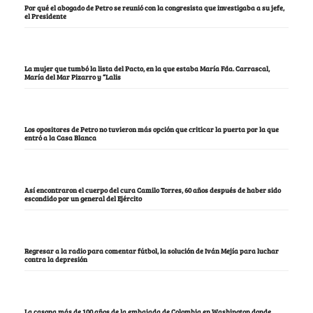
Por qué el abogado de Petro se reunió con la congresista que investigaba a su jefe,
el Presidente
La mujer que tumbó la lista del Pacto, en la que estaba María Fda. Carrascal,
María del Mar Pizarro y “Lalis
Los opositores de Petro no tuvieron más opción que criticar la puerta por la que
entró a la Casa Blanca
Así encontraron el cuerpo del cura Camilo Torres, 60 años después de haber sido
escondido por un general del Ejército
Regresar a la radio para comentar fútbol, la solución de Iván Mejía para luchar
contra la depresión
La casona más de 100 años de la embajada de Colombia en Washington donde