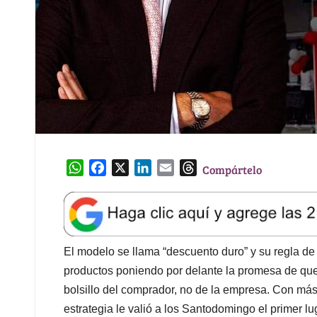
W
F
X
L
E
T
Compártelo
h
a
i
m
h
a
c
n
a
r
t
e
k
i
e
s
b
e
l
a
A
o
d
d
El modelo se llama “descuento duro” y su regla de o
p
o
I
s
productos poniendo por delante la promesa de que 
p
k
n
bolsillo del comprador, no de la empresa. Con más
estrategia le valió a los Santodomingo el primer lu