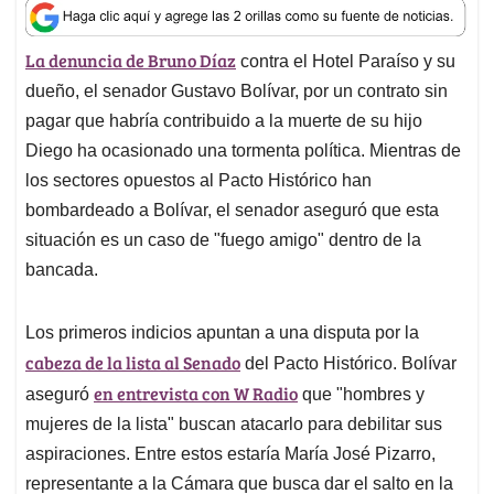
a
c
n
a
r
t
e
k
i
e
La denuncia de Bruno Díaz
contra el Hotel Paraíso y su
s
b
e
l
a
A
o
d
d
dueño, el senador Gustavo Bolívar, por un contrato sin
p
o
I
s
pagar que habría contribuido a la muerte de su hijo
p
k
n
Diego ha ocasionado una tormenta política. Mientras de
los sectores opuestos al Pacto Histórico han
bombardeado a Bolívar, el senador aseguró que esta
situación es un caso de "fuego amigo" dentro de la
bancada.
Los primeros indicios apuntan a una disputa por la
cabeza de la lista al Senado
del Pacto Histórico. Bolívar
en entrevista con W Radio
aseguró
que "hombres y
mujeres de la lista" buscan atacarlo para debilitar sus
aspiraciones. Entre estos estaría María José Pizarro,
representante a la Cámara que busca dar el salto en la