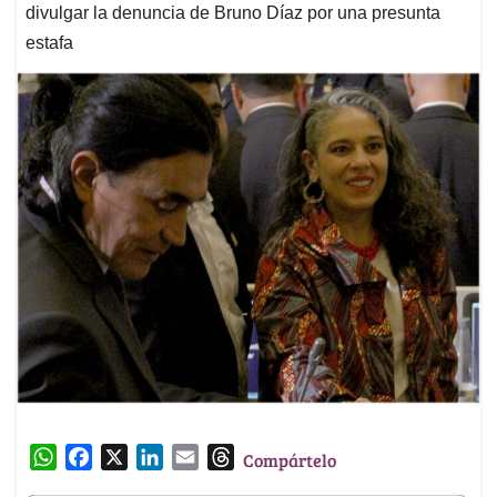
divulgar la denuncia de Bruno Díaz por una presunta
estafa
W
F
X
L
E
T
Compártelo
h
a
i
m
h