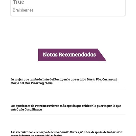
Notas Recomendadas
La mujer que tumbó la lista del Pacto, en la que estaba María Fda. Carrascal,
María del Mar Pizarro y “Lalis
Los opositores de Petro no tuvieron más opción que criticar la puerta por la que
entró a la Casa Blanca
Así encontraron el cuerpo del cura Camilo Torres, 60 años después de haber sido
escondido por un general del Ejército