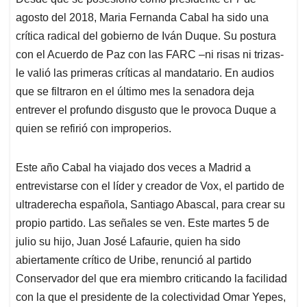
s
b
e
l
a
agosto del 2018, Maria Fernanda Cabal ha sido una
A
o
d
d
p
o
I
s
crítica radical del gobierno de Iván Duque. Su postura
p
k
n
con el Acuerdo de Paz con las FARC –ni risas ni trizas-
le valió las primeras críticas al mandatario. En audios
que se filtraron en el último mes la senadora deja
entrever el profundo disgusto que le provoca Duque a
quien se refirió con improperios.
Este año Cabal ha viajado dos veces a Madrid a
entrevistarse con el líder y creador de Vox, el partido de
ultraderecha española, Santiago Abascal, para crear su
propio partido. Las señales se ven. Este martes 5 de
julio su hijo, Juan José Lafaurie, quien ha sido
abiertamente crítico de Uribe, renunció al partido
Conservador del que era miembro criticando la facilidad
con la que el presidente de la colectividad Omar Yepes,