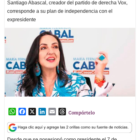
Santiago Abascal, creador del partido de derecha Vox,
corresponde a su plan de independencia con el
expresidente
W
F
X
L
E
T
Compártelo
h
a
i
m
h
a
c
n
a
r
t
e
k
i
e
Desde que se posesionó como presidente el 7 de