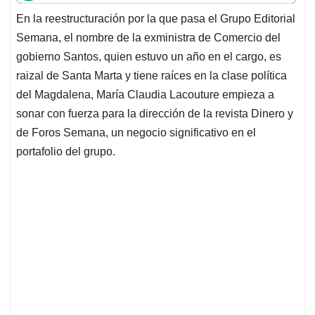
t
e
k
i
e
En la reestructuración por la que pasa el Grupo Editorial
s
b
e
l
a
Semana, el nombre de la exministra de Comercio del
A
o
d
d
p
o
I
s
gobierno Santos, quien estuvo un año en el cargo, es
p
k
n
raizal de Santa Marta y tiene raíces en la clase política
del Magdalena, María Claudia Lacouture empieza a
sonar con fuerza para la dirección de la revista Dinero y
de Foros Semana, un negocio significativo en el
portafolio del grupo.