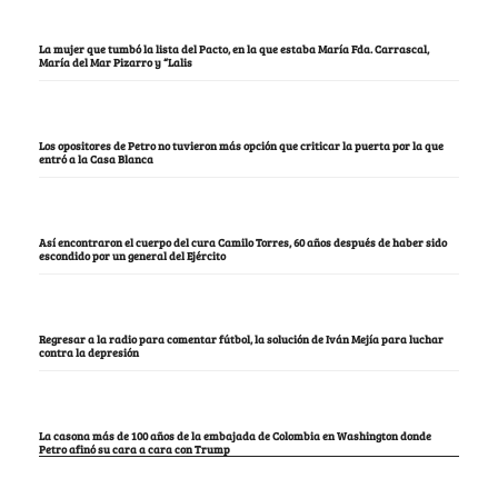
La mujer que tumbó la lista del Pacto, en la que estaba María Fda. Carrascal,
María del Mar Pizarro y “Lalis
Los opositores de Petro no tuvieron más opción que criticar la puerta por la que
entró a la Casa Blanca
Así encontraron el cuerpo del cura Camilo Torres, 60 años después de haber sido
escondido por un general del Ejército
Regresar a la radio para comentar fútbol, la solución de Iván Mejía para luchar
contra la depresión
La casona más de 100 años de la embajada de Colombia en Washington donde
Petro afinó su cara a cara con Trump