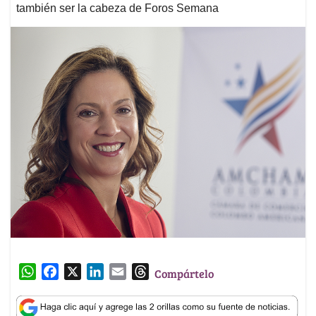
también ser la cabeza de Foros Semana
W
F
X
L
E
T
Compártelo
h
a
i
m
h
a
c
n
a
r