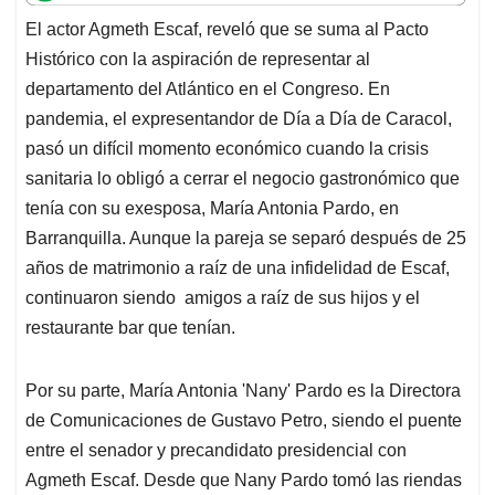
t
e
k
i
e
El actor Agmeth Escaf, reveló que se
suma al Pacto
s
b
e
l
a
Histórico con la aspiración de representar al
A
o
d
d
p
o
I
s
departamento del Atlántico en el Congreso. En
p
k
n
pandemia, el expresentandor de Día a Día de Caracol,
pasó un difícil momento económico cuando la crisis
sanitaria lo obligó a cerrar el negocio gastronómico que
tenía con su exesposa, María Antonia Pardo, en
Barranquilla. Aunque la pareja se separó después de 25
años de matrimonio a raíz de una infidelidad de Escaf,
continuaron siendo amigos a raíz de sus hijos y el
restaurante bar que tenían.
Por su parte, María Antonia 'Nany' Pardo es la Directora
de Comunicaciones de Gustavo Petro, siendo el puente
entre el senador y precandidato presidencial con
Agmeth Escaf. Desde que Nany Pardo tomó las riendas