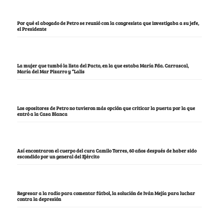
Por qué el abogado de Petro se reunió con la congresista que investigaba a su jefe,
el Presidente
La mujer que tumbó la lista del Pacto, en la que estaba María Fda. Carrascal,
María del Mar Pizarro y “Lalis
Los opositores de Petro no tuvieron más opción que criticar la puerta por la que
entró a la Casa Blanca
Así encontraron el cuerpo del cura Camilo Torres, 60 años después de haber sido
escondido por un general del Ejército
Regresar a la radio para comentar fútbol, la solución de Iván Mejía para luchar
contra la depresión