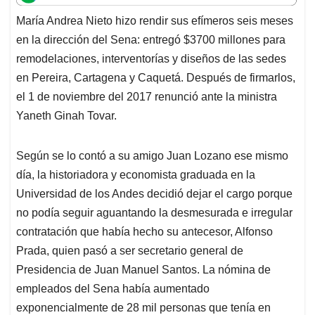
t
e
k
i
e
María Andrea Nieto hizo rendir sus efímeros seis meses
s
b
e
l
a
en la dirección del Sena: entregó $3700 millones para
A
o
d
d
p
o
I
s
remodelaciones, interventorías y diseños de las sedes
p
k
n
en Pereira, Cartagena y Caquetá. Después de firmarlos,
el 1 de noviembre del 2017 renunció ante la ministra
Yaneth Ginah Tovar.
Según se lo contó a su amigo Juan Lozano ese mismo
día, la historiadora y economista graduada en la
Universidad de los Andes decidió dejar el cargo porque
no podía seguir aguantando la desmesurada e irregular
contratación que había hecho su antecesor, Alfonso
Prada, quien pasó a ser secretario general de
Presidencia de Juan Manuel Santos. La nómina de
empleados del Sena había aumentado
exponencialmente de 28 mil personas que tenía en