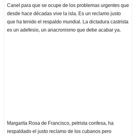
p
o
I
s
Canel para que se ocupe de los problemas urgentes que
p
k
n
desde hace décadas vive la isla. Es un reclamo justo
que ha tenido el respaldo mundial. La dictadura castrista
es un adefesio, un anacronismo que debe acabar ya.
Margarita Rosa de Francisco, petrista confesa, ha
respaldado el justo reclamo de los cubanos pero