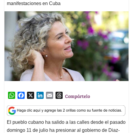
manifestaciones en Cuba
W
F
X
L
E
T
Compártelo
h
a
i
m
h
a
c
n
a
r
t
e
k
i
e
El pueblo cubano ha salido a las calles desde el pasado
s
b
e
l
a
domingo 11 de julio ha presionar al gobierno de Diaz-
A
o
d
d