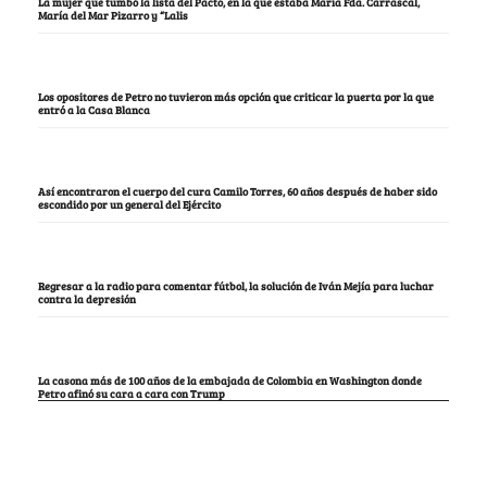
La mujer que tumbó la lista del Pacto, en la que estaba María Fda. Carrascal,
María del Mar Pizarro y “Lalis
Los opositores de Petro no tuvieron más opción que criticar la puerta por la que
entró a la Casa Blanca
Así encontraron el cuerpo del cura Camilo Torres, 60 años después de haber sido
escondido por un general del Ejército
Regresar a la radio para comentar fútbol, la solución de Iván Mejía para luchar
contra la depresión
La casona más de 100 años de la embajada de Colombia en Washington donde
Petro afinó su cara a cara con Trump