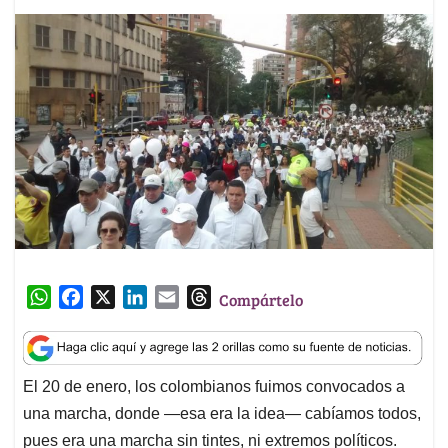
W
F
X
L
E
T
Compártelo
h
a
i
m
h
a
c
n
a
r
t
e
k
i
e
El 20 de enero, los colombianos fuimos convocados a
s
b
e
l
a
una marcha, donde —esa era la idea— cabíamos todos,
A
o
d
d
p
o
I
s
pues era una marcha sin tintes, ni extremos políticos.