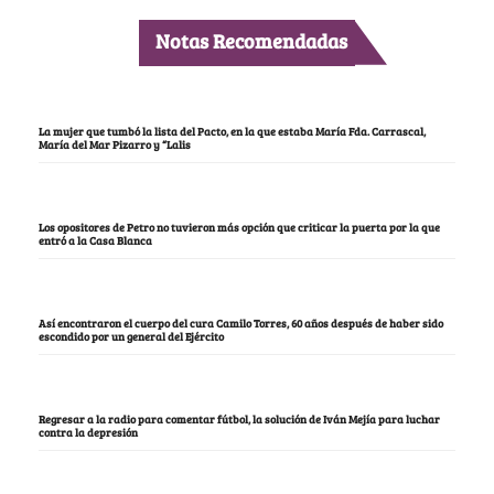
Notas Recomendadas
La mujer que tumbó la lista del Pacto, en la que estaba María Fda. Carrascal,
María del Mar Pizarro y “Lalis
Los opositores de Petro no tuvieron más opción que criticar la puerta por la que
entró a la Casa Blanca
Así encontraron el cuerpo del cura Camilo Torres, 60 años después de haber sido
escondido por un general del Ejército
Regresar a la radio para comentar fútbol, la solución de Iván Mejía para luchar
contra la depresión