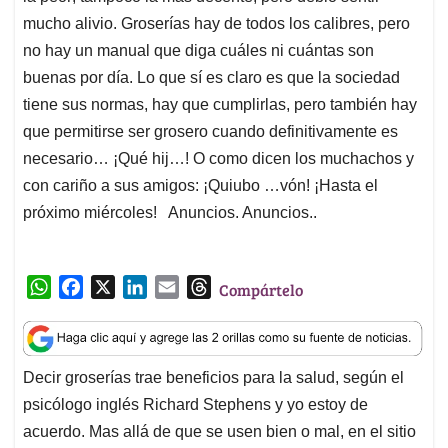
mucho alivio. Groserías hay de todos los calibres, pero
no hay un manual que diga cuáles ni cuántas son
buenas por día. Lo que sí es claro es que la sociedad
tiene sus normas, hay que cumplirlas, pero también hay
que permitirse ser grosero cuando definitivamente es
necesario… ¡Qué hij…! O como dicen los muchachos y
con cariño a sus amigos: ¡Quiubo …vón! ¡Hasta el
próximo miércoles! Anuncios. Anuncios..
W
F
X
L
E
T
Compártelo
h
a
i
m
h
a
c
n
a
r
t
e
k
i
e
Decir groserías trae beneficios para la salud, según el
s
b
e
l
a
psicólogo inglés Richard Stephens y yo estoy de
A
o
d
d
p
o
I
s
acuerdo. Mas allá de que se usen bien o mal, en el sitio