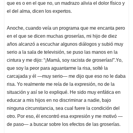
p
k
n
que es o en el que no, un madrazo alivia el dolor físico y
el del alma, dicen los expertos.
Anoche, cuando veía un programa que me encanta pero
en el que se dicen muchas groserías, mi hijo de diez
años alcanzó a escuchar algunos diálogos y subió muy
serio a la sala de televisión, se puso las manos en la
cintura y me dijo: “¡Mamá, soy racista de groserías!”.Yo,
que soy la peor para aguantarme la risa, solté la
carcajada y él —muy serio— me dijo que eso no le daba
risa. Yo realmente me reía de la expresión, no de la
situación y así se lo expliqué. He sido muy enfática en
educar a mis hijos en no discriminar a nadie, bajo
ninguna circunstancia, sea cual fuere la condición del
otro. Por eso, él encontró esa expresión y me motivó —
de paso— a buscar sobre los efectos de las groserías.