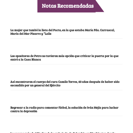
Notas Recomendadas
La mujer que tumbó la lista del Pacto, en la que estaba María Fda. Carrascal,
María del Mar Pizarro y “Lalis
Los opositores de Petro no tuvieron más opción que criticar la puerta por la que
entró a la Casa Blanca
Así encontraron el cuerpo del cura Camilo Torres, 60 años después de haber sido
escondido por un general del Ejército
Regresar a la radio para comentar fútbol, la solución de Iván Mejía para luchar
contra la depresión