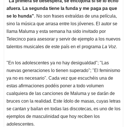
"La primera se desespera, se encojona si se lo echo
s
b
e
l
a
afuera. La segunda tiene la funda y me paga pa que
A
o
d
d
p
o
I
s
se lo hunda"
. No son frases extraídas de una película,
p
k
n
sino la música que arrasa entre los jóvenes. El autor se
llama Maluma y esta semana ha sido invitado por
Telecinco para asesorar y servir de ejemplo a los nuevos
talentos musicales de este país en el programa
La Voz
.
"En los adolescentes ya no hay desigualdad"; "Las
nuevas generaciones lo tienen superado"; "El feminismo
ya no es necesario". Cada vez que escuchéis una de
estas afirmaciones podéis poner a todo volumen
cualquiera de las canciones de Maluma y se darán de
bruces con la realidad. Este ídolo de masas, cuyas letras
se cantan y bailan en todas las discotecas, es uno de los
ejemplos de masculinidad que hoy reciben los
adolescentes.