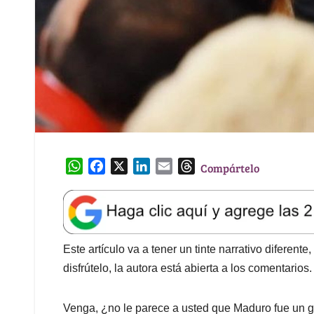
W
F
X
L
E
T
Compártelo
h
a
i
m
h
a
c
n
a
r
t
e
k
i
e
s
b
e
l
a
A
o
d
d
Este artículo va a tener un tinte narrativo diferent
p
o
I
s
disfrútelo, la autora está abierta a los comentarios.
p
k
n
Venga, ¿no le parece a usted que Maduro fue un 