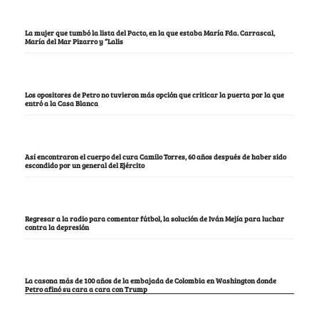
La mujer que tumbó la lista del Pacto, en la que estaba María Fda. Carrascal,
María del Mar Pizarro y “Lalis
Los opositores de Petro no tuvieron más opción que criticar la puerta por la que
entró a la Casa Blanca
Así encontraron el cuerpo del cura Camilo Torres, 60 años después de haber sido
escondido por un general del Ejército
Regresar a la radio para comentar fútbol, la solución de Iván Mejía para luchar
contra la depresión
La casona más de 100 años de la embajada de Colombia en Washington donde
Petro afinó su cara a cara con Trump