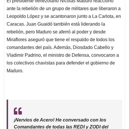
El presidente venezolano Nicolás Maduro reaccionó
s
b
e
l
a
ante la rebelión de un grupo de militares que liberaron a
A
o
d
d
p
o
I
s
Leopoldo López y se acantonaron junto a La Carlota, en
p
k
n
Caracas. Juan Guaidó también está liderando la
rebelión, pero Maduro se aferró al poder y desde
Miraflores aseguró que tiene el respaldo de todos los
comandantes del país. Además, Diosdado Cabello y
Vladimir Padrino, el ministro de Defensa, convocaron a
los colectivos chavistas para defender el gobierno de
Maduro.
¡Nervios de Acero! He conversado con los
Comandantes de todas las REDI y ZODI del