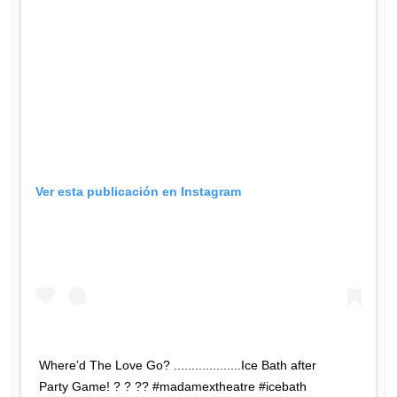
Ver esta publicación en Instagram
Where’d The Love Go? ...................Ice Bath after
Party Game! ? ? ?? #madamextheatre #icebath