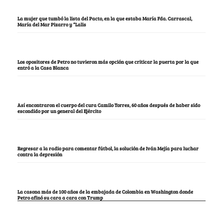
La mujer que tumbó la lista del Pacto, en la que estaba María Fda. Carrascal,
María del Mar Pizarro y “Lalis
Los opositores de Petro no tuvieron más opción que criticar la puerta por la que
entró a la Casa Blanca
Así encontraron el cuerpo del cura Camilo Torres, 60 años después de haber sido
escondido por un general del Ejército
Regresar a la radio para comentar fútbol, la solución de Iván Mejía para luchar
contra la depresión
La casona más de 100 años de la embajada de Colombia en Washington donde
Petro afinó su cara a cara con Trump