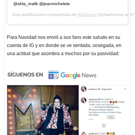
@ahla_malik @jeanmichelete
Una publicación compartida de
Madonna
(@madonna) el
17
Para Navidad nos envió a sus fans este saludo en su
cuenta de IG y en donde se ve sentada, sosegada, en
una actitud que asombra a muchos por su pasividad: