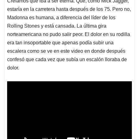
Creíamos que iba a ser eterna. Que, como Mick Jagger,
s
b
e
l
a
estaría en la carretera hasta después de los 75. Pero no,
A
o
d
d
p
o
I
s
Madonna es humana, a diferencia del líder de los
p
k
n
Rolling Stones y está cansada. La última gira
norteamericana no pudo salir peor. El dolor en su rodilla
era tan insoportable que apenas podía subir una
escalera como se ve en este video en donde después
confesó que cada vez que subía un escalón lloraba de
dolor.