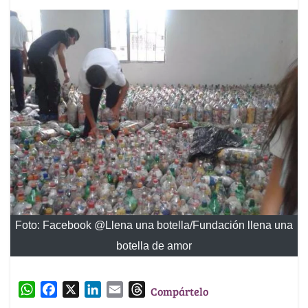
Foto: Facebook @Llena una botella/Fundación llena una
botella de amor
W
F
X
L
E
T
Compártelo
h
a
i
m
h