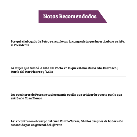
Notas Recomendadas
Por qué el abogado de Petro se reunió con la congresista que investigaba a su jefe,
el Presidente
La mujer que tumbó la lista del Pacto, en la que estaba María Fda. Carrascal,
María del Mar Pizarro y “Lalis
Los opositores de Petro no tuvieron más opción que criticar la puerta por la que
entró a la Casa Blanca
Así encontraron el cuerpo del cura Camilo Torres, 60 años después de haber sido
escondido por un general del Ejército