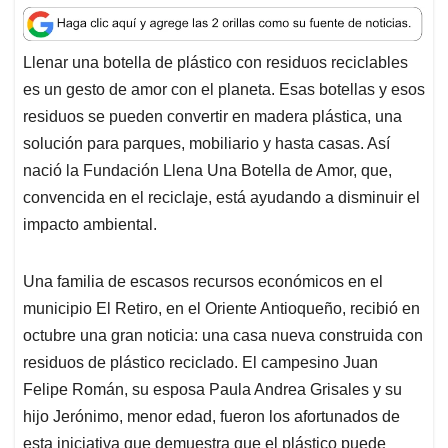
a
c
n
a
r
t
e
k
i
e
Llenar una botella de plástico con residuos reciclables
s
b
e
l
a
es un gesto de amor con el planeta. Esas botellas y esos
A
o
d
d
p
o
I
s
residuos se pueden convertir en madera plástica, una
p
k
n
solución para parques, mobiliario y hasta casas. Así
nació la Fundación Llena Una Botella de Amor, que,
convencida en el reciclaje, está ayudando a disminuir el
impacto ambiental.
Una familia de escasos recursos económicos en el
municipio El Retiro, en el Oriente Antioqueño, recibió en
octubre una gran noticia: una casa nueva construida con
residuos de plástico reciclado. El campesino Juan
Felipe Román, su esposa Paula Andrea Grisales y su
hijo Jerónimo, menor edad, fueron los afortunados de
esta iniciativa que demuestra que el plástico puede