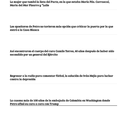
La mujer que tumbó la lista del Pacto, en la que estaba María Fda. Carrascal,
María del Mar Pizarro y “Lalis
Los opositores de Petro no tuvieron más opción que criticar la puerta por la que
entró a la Casa Blanca
Así encontraron el cuerpo del cura Camilo Torres, 60 años después de haber sido
escondido por un general del Ejército
Regresar a la radio para comentar fútbol, la solución de Iván Mejía para luchar
contra la depresión
La casona más de 100 años de la embajada de Colombia en Washington donde
Petro afinó su cara a cara con Trump