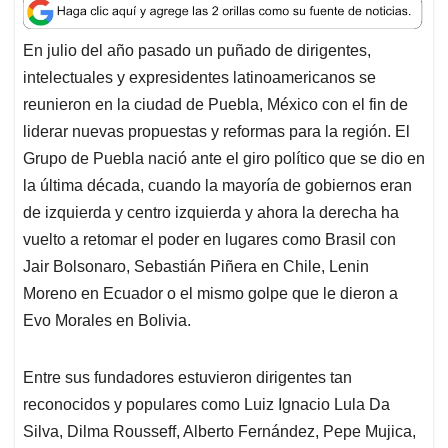
a
c
n
a
r
t
e
k
i
e
En julio del año pasado un puñado de dirigentes,
s
b
e
l
a
intelectuales y expresidentes latinoamericanos se
A
o
d
d
p
o
I
s
reunieron en la ciudad de Puebla, México con el fin de
p
k
n
liderar nuevas propuestas y reformas para la región. El
Grupo de Puebla nació ante el giro político que se dio en
la última década, cuando la mayoría de gobiernos eran
de izquierda y centro izquierda y ahora la derecha ha
vuelto a retomar el poder en lugares como Brasil con
Jair Bolsonaro, Sebastián Piñera en Chile, Lenin
Moreno en Ecuador o el mismo golpe que le dieron a
Evo Morales en Bolivia.
Entre sus fundadores estuvieron dirigentes tan
reconocidos y populares como Luiz Ignacio Lula Da
Silva, Dilma Rousseff, Alberto Fernández, Pepe Mujica,