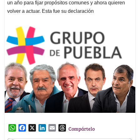
un año para fijar propósitos comunes y ahora quieren
volver a actuar. Esta fue su declaración
W
F
X
L
E
T
Compártelo
h
a
i
m
h