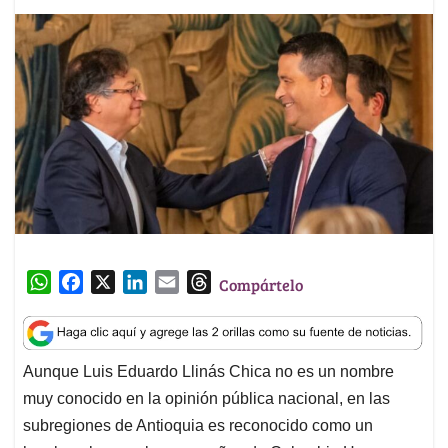
W
F
X
L
E
T
Compártelo
h
a
i
m
h
a
c
n
a
r
t
e
k
i
e
Aunque Luis Eduardo Llinás Chica no es un nombre
s
b
e
l
a
muy conocido en la opinión pública nacional, en las
A
o
d
d
p
o
I
s
subregiones de Antioquia es reconocido como un