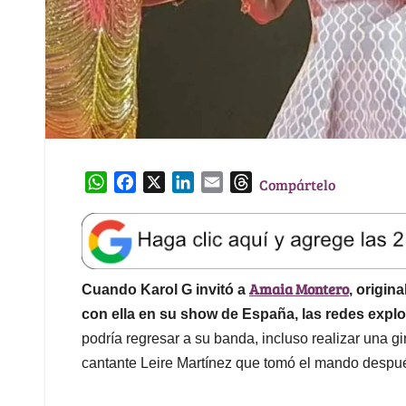
W
F
X
L
E
T
Compártelo
h
a
i
m
h
a
c
n
a
r
t
e
k
i
e
s
b
e
l
a
Amaia Montero
A
o
d
d
Cuando Karol G invitó a
, origin
p
o
I
s
con ella en su show de España, las redes explo
p
k
n
podría regresar a su banda, incluso realizar una gi
cantante Leire Martínez que tomó el mando despué