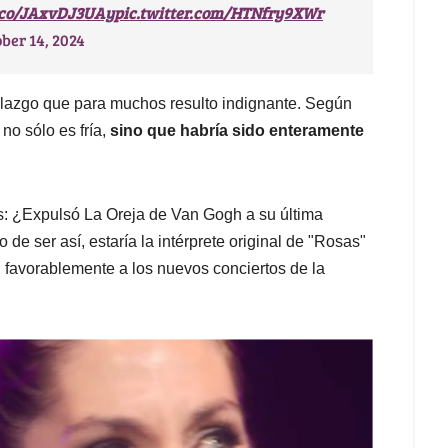
t.co/JAxvDJ3UAy
pic.twitter.com/HTNfry9XWr
ber 14, 2024
allazgo que para muchos resulto indignante. Según
 no sólo es fría,
sino que habría sido enteramente
s: ¿Expulsó La Oreja de Van Gogh a su última
e ser así, estaría la intérprete original de "Rosas"
 favorablemente a los nuevos conciertos de la