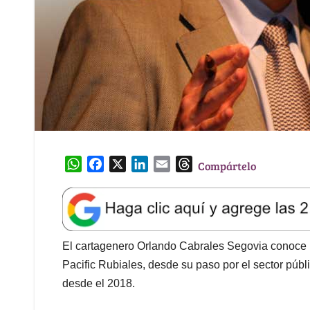
W
F
X
L
E
T
Compártelo
h
a
i
m
h
a
c
n
a
r
t
e
k
i
e
s
b
e
l
a
A
o
d
d
El cartagenero Orlando Cabrales Segovia conoce b
p
o
I
s
Pacific Rubiales, desde su paso por el sector públ
p
k
n
desde el 2018.