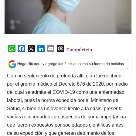
W
F
X
L
E
T
Compártelo
h
a
i
m
h
a
c
n
a
r
t
e
k
i
e
Con un sentimiento de profunda aflicción fue recibido
s
b
e
l
a
por el gremio médico el Decreto 676 de 2020, por medio
A
o
d
d
p
o
I
s
del cual se admite el COVID-19 como una enfermedad
p
k
n
laboral, pues la norma expedida por el Ministerio de
Salud, si bien es un avance frente a la crisis, presenta
vacíos relacionados con aspectos de suma importancia
que fueron expuestos por sociedades científicas antes
de su expedición y que generan detrimento de los