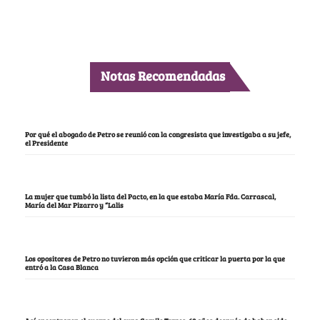
Notas Recomendadas
Por qué el abogado de Petro se reunió con la congresista que investigaba a su jefe,
el Presidente
La mujer que tumbó la lista del Pacto, en la que estaba María Fda. Carrascal,
María del Mar Pizarro y “Lalis
Los opositores de Petro no tuvieron más opción que criticar la puerta por la que
entró a la Casa Blanca