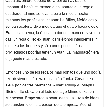
Cada diciembre, debajo del árbol de navidad, sin
s
b
e
l
a
importar si había chimenea o no, aparecía un regalo
A
o
d
d
p
o
I
s
cuadrado. El niño se levantaba a la media noche
p
k
n
mientras los papás escuchaban La Billos, Melódicos y
se iban acalorando a medida que el guaro hacía efecto.
Eran los ochenta, la época en donde amanecer vivo era
casi un regalo. No existían los teléfonos inteligentes, ni
siquiera los beepers y sólo unos pocos niños
privilegiados podrían tener un Atari. La imaginación era
el juguete más preciado.
Entonces uno de los regalos más bonitos que uno podía
recibir siendo niño era un camión Tonka. Creado en
1946 por los tres hermanos, Albert, Phillip y Joseph L.
Steiner, Se ubicaron al lado del lago Minnetonka, en
Minnesota. Empezaron a botar ideas. La lluvia de ideas
se transformó en la creación de la empresa Mound