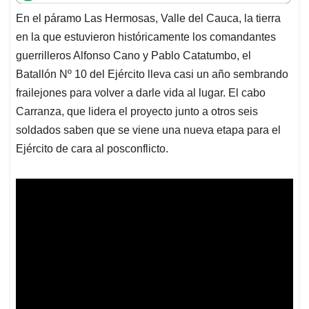
t
e
k
i
e
En el páramo Las Hermosas, Valle del Cauca, la tierra
s
b
e
l
a
en la que estuvieron históricamente los comandantes
A
o
d
d
p
o
I
s
guerrilleros Alfonso Cano y Pablo Catatumbo, el
p
k
n
Batallón Nº 10 del Ejército lleva casi un año sembrando
frailejones para volver a darle vida al lugar. El cabo
Carranza, que lidera el proyecto junto a otros seis
soldados saben que se viene una nueva etapa para el
Ejército de cara al posconflicto.