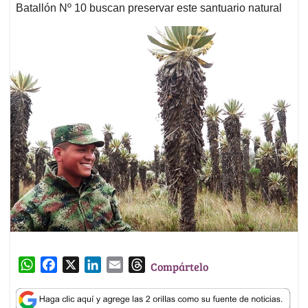
Batallón Nº 10 buscan preservar este santuario natural
W
F
X
L
E
T
Compártelo
h
a
i
m
h
a
c
n
a
r